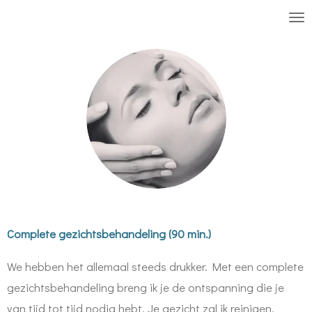
Ga
direct
naar
de
hoofdinhoud
Complete gezichtsbehandeling (90 min.)
We hebben het allemaal steeds drukker. Met een complete
gezichtsbehandeling breng ik je de ontspanning die je
van tijd tot tijd nodig hebt. Je gezicht zal ik reinigen,